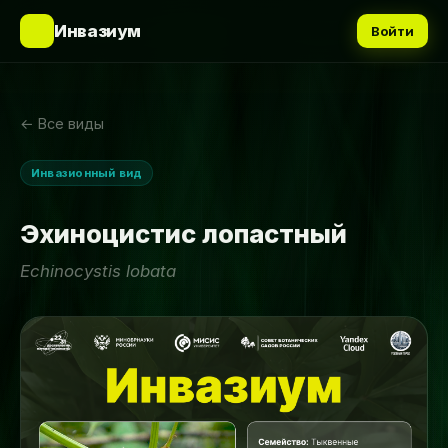
🌿
Инвазиум
Войти
← Все виды
Инвазионный вид
Эхиноцистис лопастный
Echinocystis lobata