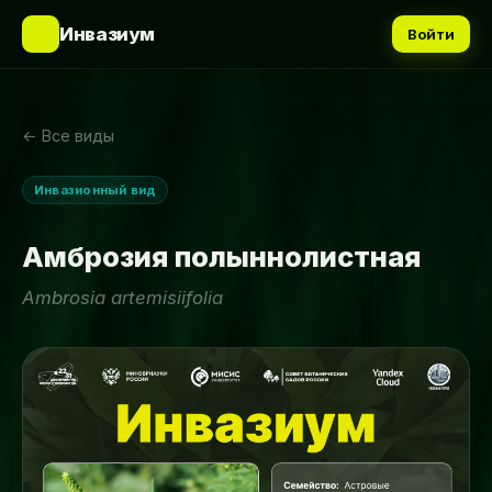
🌿
Инвазиум
Войти
← Все виды
Инвазионный вид
Амброзия полыннолистная
Ambrosia artemisiifolia